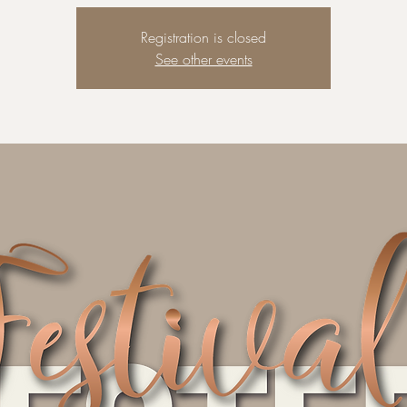
Registration is closed
See other events