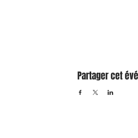
Partager cet é
Festival Western de Saint-Quentin
71, rue Pelletier